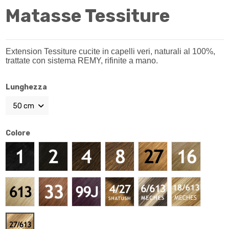
Matasse Tessiture
Extension Tessiture cucite in capelli veri, naturali al 100%,
trattate con sistema REMY, rifinite a mano.
Lunghezza
Colore
Nero #1
Castano scuro #2
Castano medio #4
Castano chiaro #8
Biondo dorato #27
Biondo miele
Biondo chiarissimo #613
Castano ramato #33
Rosso ciliegia #99j
Shatush #4/27
Colpi di sole #6/613
Colpi di sole
Colpi di sole #27/613