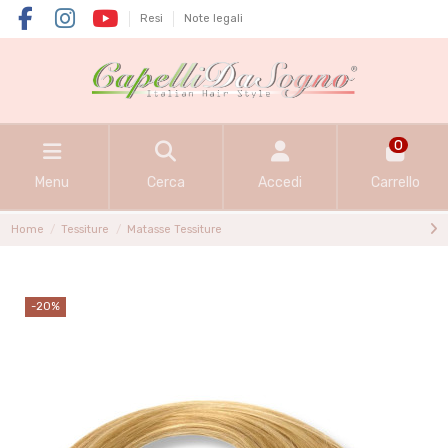
Resi
Note legali
0
Menu
Cerca
Accedi
Carrello
Home
Tessiture
Matasse Tessiture
-20%