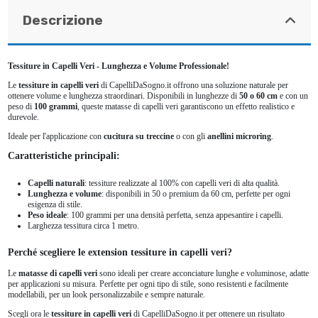
Descrizione
Tessiture in Capelli Veri - Lunghezza e Volume Professionale!
Le
tessiture in capelli veri
di CapelliDaSogno.it offrono una soluzione naturale per
ottenere volume e lunghezza straordinari. Disponibili in lunghezze di
50 o 60 cm
e con un
peso di
100 grammi
, queste matasse di capelli veri garantiscono un effetto realistico e
durevole.
Ideale per l'applicazione con
cucitura su treccine
o con gli
anellini microring
.
Caratteristiche principali:
Capelli naturali
: tessiture realizzate al 100% con capelli veri di alta qualità.
Lunghezza e volume
: disponibili in 50 o premium da 60 cm, perfette per ogni
esigenza di stile.
Peso ideale
: 100 grammi per una densità perfetta, senza appesantire i capelli.
Larghezza tessitura circa 1 metro.
Perché scegliere le extension tessiture in capelli veri?
Le
matasse di capelli veri
sono ideali per creare acconciature lunghe e voluminose, adatte
per applicazioni su misura. Perfette per ogni tipo di stile, sono resistenti e facilmente
modellabili, per un look personalizzabile e sempre naturale.
Scegli ora le
tessiture in capelli veri
di CapelliDaSogno.it per ottenere un risultato