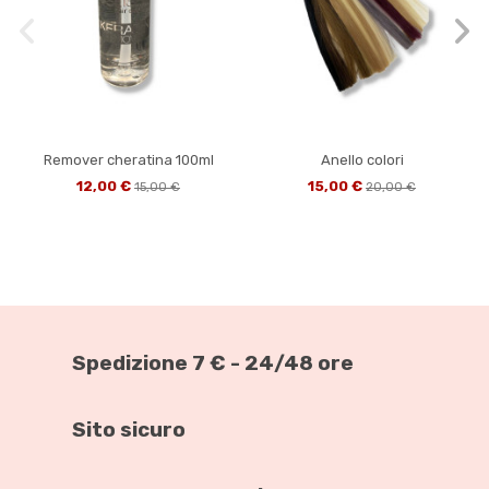
Remover cheratina 100ml
Anello colori
12,00 €
15,00 €
15,00 €
20,00 €
-25%
-37,5%
-33,33%
-25%
-30%
-10%
Spedizione 7 € - 24/48 ore
Sito sicuro