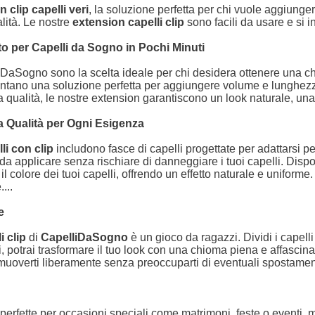
 clip capelli veri
, la soluzione perfetta per chi vuole aggiun
alità. Le nostre
extension capelli clip
sono facili da usare e si i
to per Capelli da Sogno in Pochi Minuti
DaSogno sono la scelta ideale per chi desidera ottenere una chi
entano una soluzione perfetta per aggiungere volume e lunghezza
a qualità, le nostre extension garantiscono un look naturale, una 
ta Qualità per Ogni Esigenza
li con clip
includono fasce di capelli progettate per adattarsi per
ili da applicare senza rischiare di danneggiare i tuoi capelli. Dis
olore dei tuoi capelli, offrendo un effetto naturale e uniforme. Ch
...
le
i clip
di
CapelliDaSogno
è un gioco da ragazzi. Dividi i capelli i
ti, potrai trasformare il tuo look con una chioma piena e affascina
 muoverti liberamente senza preoccuparti di eventuali spostamen
erfette per occasioni speciali come matrimoni, feste o eventi, m