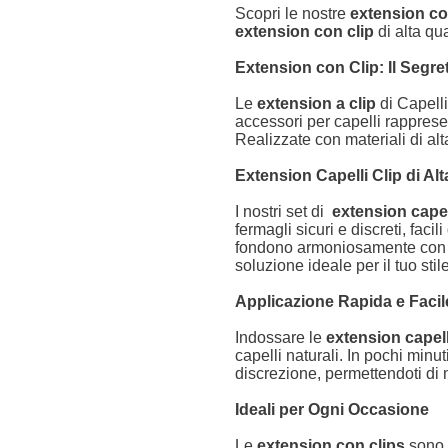
Scopri le nostre
extension con
extension con clip
di alta qu
Extension con Clip: Il Segre
Le
extension a clip
di Capelli
accessori per capelli rappres
Realizzate con materiali di alt
Extension Capelli Clip di Al
I nostri set di
extension capel
fermagli sicuri e discreti, fac
fondono armoniosamente con il c
soluzione ideale per il tuo stile.
Applicazione Rapida e Faci
Indossare le
extension capell
capelli naturali. In pochi minu
discrezione, permettendoti di
Ideali per Ogni Occasione
Le
extension con clips
sono p