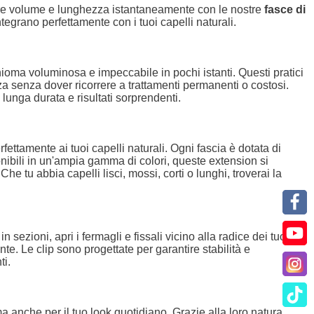
gere volume e lunghezza istantaneamente con le nostre
fasce di
ntegrano perfettamente con i tuoi capelli naturali.
oma voluminosa e impeccabile in pochi istanti. Questi pratici
 senza dover ricorrere a trattamenti permanenti o costosi.
lunga durata e risultati sorprendenti.
fettamente ai tuoi capelli naturali. Ogni fascia è dotata di
ponibili in un'ampia gamma di colori, queste extension si
e tu abbia capelli lisci, mossi, corti o lunghi, troverai la
n sezioni, apri i fermagli e fissali vicino alla radice dei tuoi
nte. Le clip sono progettate per garantire stabilità e
ti.
a anche per il tuo look quotidiano. Grazie alla loro natura