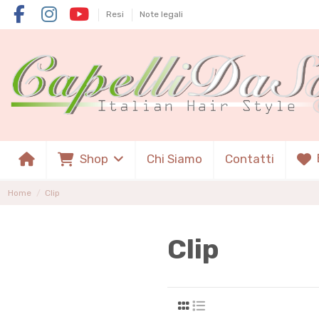
Resi
Note legali
Shop
Chi Siamo
Contatti
Home
Clip
Clip