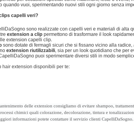
olo quando vuoi, sperimentando nuovi stili ogni giorno senza im
lips capelli veri?
liDaSogno sono realizzate con capelli veri e materiali di alta q
stre
extension a clip
permettono di trasformare il look rapidamen
e extension capelli clip.
ip
sono dotate di fermagli sicuri che si fissano vicino alla radice, 
ono
extension riutilizzabili
, sia per un look quotidiano che per ev
CapelliDaSogno puoi sperimentare diversi stili in modo semplice 
p hair extension disponibili per te:
ntenimento delle extension consigliamo di evitare shampoo, trattament
processi chimici quali colorazione, decolorazione, tintura e tonalizzazi
aggiori informazioni potete contattare il servizio clienti CapelliDaSogno.