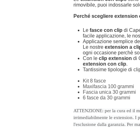
rimovibile, puoi indossarle s
Perché scegliere extension c
Le
fasce con clip
di Capel
facile applicazione, le no
Applicazione semplice dell
Le nostre
extension a cl
ogni occasione perchè s
Con le
clip extension
di 
extension con clip
.
Tantissime tipologie di cli
Kit 8 fasce
Maxifascia 100 grammi
Fascia unica 30 grammi
6 fasce da 30 grammi
ATTENZIONE: per la cura ed il ma
irrimediabilmente le extension. I 
l'esclusione dalla garanzia. Per m