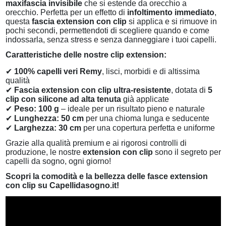
maxifascia invisibile
che si estende da orecchio a
orecchio. Perfetta per un effetto di
infoltimento immediato
,
questa
fascia extension con clip
si applica e si rimuove in
pochi secondi, permettendoti di scegliere quando e come
indossarla, senza stress e senza danneggiare i tuoi capelli.
Caratteristiche delle nostre clip extension:
✔
100% capelli veri Remy
, lisci, morbidi e di altissima
qualità
✔
Fascia extension con clip ultra-resistente
, dotata di
5
clip con silicone ad alta tenuta
già applicate
✔
Peso: 100 g
– ideale per un risultato pieno e naturale
✔
Lunghezza: 50 cm
per una chioma lunga e seducente
✔
Larghezza: 30 cm
per una copertura perfetta e uniforme
Grazie alla qualità premium e ai rigorosi controlli di
produzione, le nostre
extension con clip
sono il segreto per
capelli da sogno, ogni giorno!
Scopri la comodità e la bellezza delle fasce extension
con clip su Capellidasogno.it!