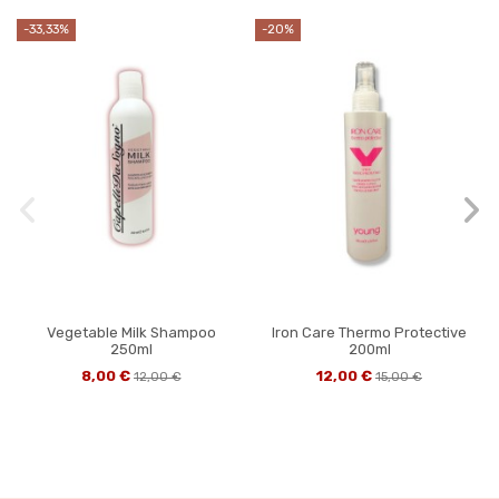
-33,33%
-20%
Vegetable Milk Shampoo
Iron Care Thermo Protective
250ml
200ml
8,00 €
12,00 €
12,00 €
15,00 €
-23,08%
-20%
-37,5%
-20%
-20%