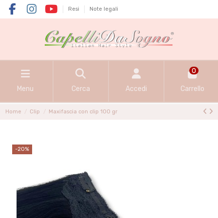
Resi
Note legali
0
Menu
Cerca
Accedi
Carrello
Home
Clip
Maxifascia con clip 100 gr
-20%