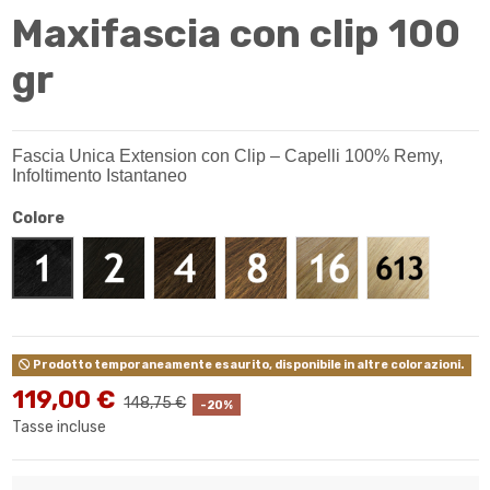
Maxifascia con clip 100
gr
Fascia Unica Extension con Clip – Capelli 100% Remy,
Infoltimento Istantaneo
Colore
Nero #1
Castano scuro #2
Castano medio #4
Castano chiaro #8
Biondo miele #16
Biondo chiar
Prodotto temporaneamente esaurito, disponibile in altre colorazioni.
119,00 €
148,75 €
-20%
Tasse incluse