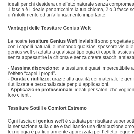
ideali per chi desidera un effetto naturale senza compromes
1 fascia è l'ideale per arricchire la tua chioma, 2 o 3 fasce 
un'infoltimento ed un'allungamento importante.
Vantaggi delle Tessiture Genius Weft
Le nostre
tessiture Genius Weft invisibili
sono progettate p
con i capelli naturali, eliminando qualsiasi spessore visibile.
genius weft si adatta a qualsiasi tipologia di capelli, assi
senza appesantire la chioma e senza creare stacchi antieste
-
Massima discrezione
: la tessitura è quasi impercettibile a
l’effetto “capelli propri”.
-
Durata e riutilizzo
: grazie alla qualità dei materiali, le g
riutilizzate e personalizzate per più applicazioni.
-
Applicazione professionale
: ideali per saloni che voglion
loro clienti.
Tessiture Sottili e Comfort Estremo
Ogni fascia di
genius weft
è studiata per risultare super sot
la sensazione sulla cute e facilitando una distribuzione om
tecnologia è particolarmente apprezzata per l’effetto legger