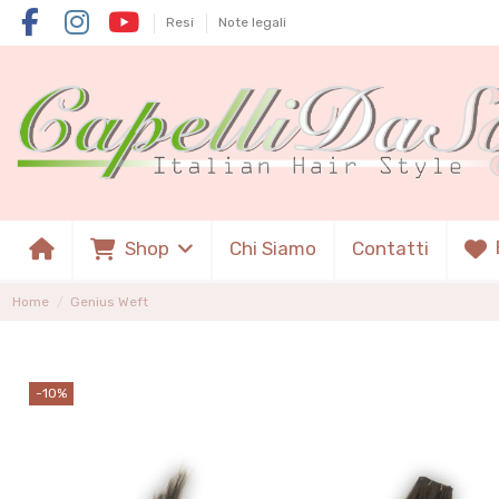
Resi
Note legali
Shop
Chi Siamo
Contatti
Home
Genius Weft
-10%