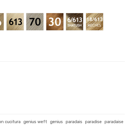
aro #8
ondo miele #16
Biondo chiarissimo #613
Biondo Chiarissimo Freddo #70
Castano Ramato Chiaro #30
Shatush #6/613
Colpi di sole #18
on cucitura
genius weft
genius
paradais
paradise
paradaise