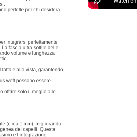
si.
sono perfette per chi desidera
er integrarsi perfettamente
 La fascia ultra-sottile delle
curando volume e lunghezza
tici.
l tatto e alla vista, garantendo
enius weft possono essere
o offrire solo il meglio alle
tile (circa 1 mm), migliorando
ogenea dei capelli. Questa
issimo e l’integrazione