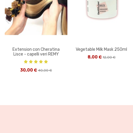
Extension con Cheratina
Vegetable Milk Mask 250ml
Lisce - capelli veri REMY
8,00 €
12,00 €
30,00 €
40,00 €
-25%
-20%