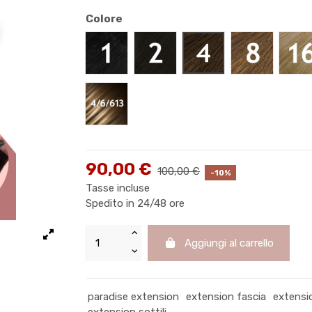
Colore
Nero #1
Castano scuro #2
Castano medio #4
Castano chi
Bi
Balayage 4/6/613
90,00 €
100,00 €
-10%
Tasse incluse
Spedito in 24/48 ore
Aggiungi al carrello
paradise extension
extension fascia
extensi
extension sottili