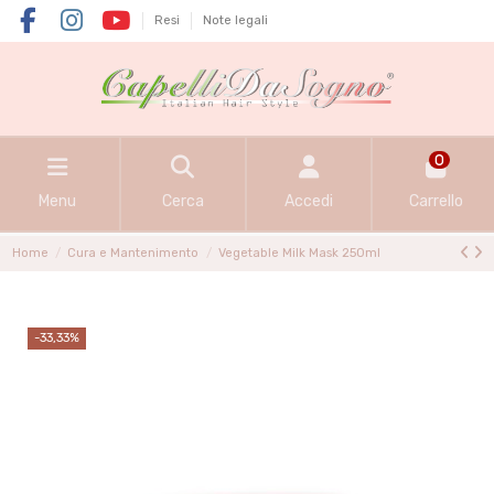
Resi
Note legali
0
Menu
Cerca
Accedi
Carrello
Home
Cura e Mantenimento
Vegetable Milk Mask 250ml
-33,33%