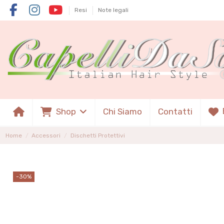
Resi
Note legali
Shop
Chi Siamo
Contatti
Home
Accessori
Dischetti Protettivi
-30%