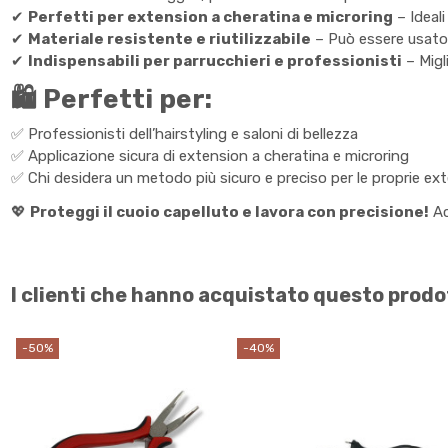
✔
Perfetti per extension a cheratina e microring
– Ideali
✔
Materiale resistente e riutilizzabile
– Può essere usato 
✔
Indispensabili per parrucchieri e professionisti
– Migli
🛍 Perfetti per:
✅ Professionisti dell’hairstyling e saloni di bellezza
✅ Applicazione sicura di extension a cheratina e microring
✅ Chi desidera un metodo più sicuro e preciso per le proprie ex
💖
Proteggi il cuoio capelluto e lavora con precisione!
Ac
I clienti che hanno acquistato questo pro
-50%
-40%