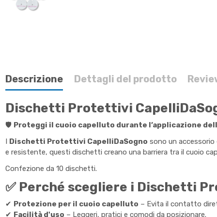
Descrizione
Dettagli del prodotto
Revie
Dischetti Protettivi CapelliDaSo
🛡️
Proteggi il cuoio capelluto durante l’applicazione del
I
Dischetti Protettivi CapelliDaSogno
sono un accessorio e
e resistente, questi dischetti creano una barriera tra il cuoio c
Confezione da 10 dischetti.
✅ Perché scegliere i Dischetti P
✔
Protezione per il cuoio capelluto
– Evita il contatto dire
✔
Facilità d'uso
– Leggeri, pratici e comodi da posizionare.