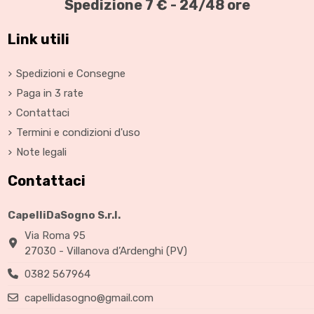
Spedizione 7 € - 24/48 ore
Link utili
Extension con Biadesivo
Kit cura e mantenimento
Spedizioni e Consegne
MAXI
Paga in 3 rate
35,00 €
50,00 €
35,00 €
43,75 €
Contattaci
Termini e condizioni d'uso
Note legali
Contattaci
CapelliDaSogno S.r.l.
Via Roma 95
27030 - Villanova d’Ardenghi (PV)
0382 567964
capellidasogno@gmail.com