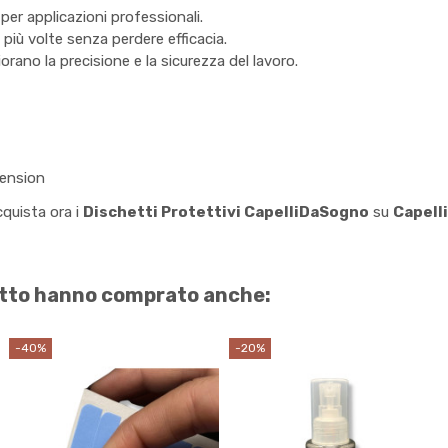
 per applicazioni professionali.
più volte senza perdere efficacia.
orano la precisione e la sicurezza del lavoro.
tension
quista ora i
Dischetti Protettivi CapelliDaSogno
su
Capell
dotto hanno comprato anche:
-40%
-20%