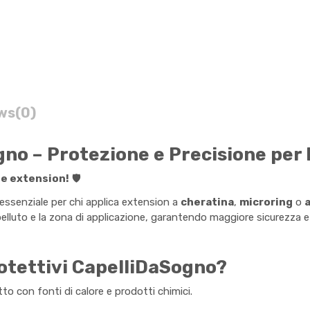
ws
(0)
gno – Protezione e Precisione per 
le extension!
🛡️
ssenziale per chi applica extension a
cheratina
,
microring
o
apelluto e la zona di applicazione, garantendo maggiore sicurezza e 
rotettivi CapelliDaSogno?
tto con fonti di calore e prodotti chimici.